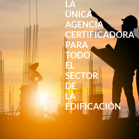
LA
ÚNICA
AGENCIA
CERTIFICADORA
PARA
TODO
EL
SECTOR
DE
LA
EDIFICACIÓN