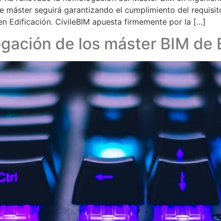
e máster seguirá garantizando el cumplimiento del requisit
n Edificación. CivileBIM apuesta firmemente por la […]
gación de los máster BIM de